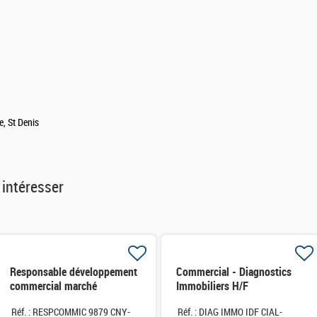
e, St Denis
 intéresser
Responsable développement
Commercial - Diagnostics
commercial marché
Immobiliers H/F
Infrastructure et construction
Réf. : RESPCOMMIC 9879 CNY-
Réf. : DIAG IMMO IDF CIAL-
H/F