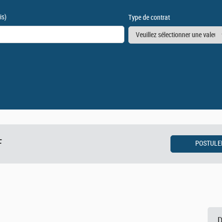
is)
Type de contrat
F
D