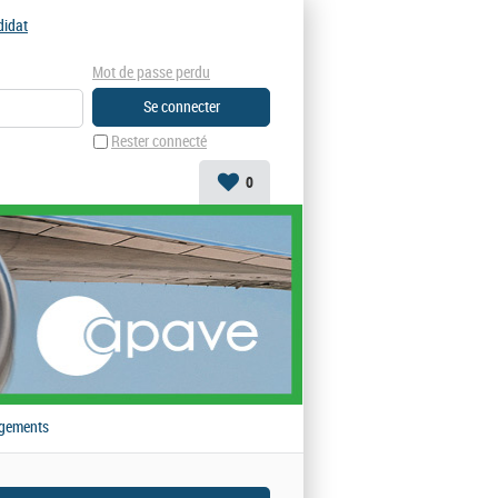
didat
Mot de passe perdu
Rester connecté
0
gements