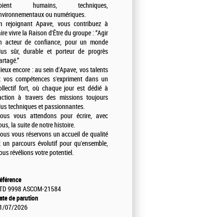
oient humains, techniques,
nvironnementaux ou numériques.
n rejoignant Apave, vous contribuez à
aire vivre la Raison d'Être du groupe : “Agir
n acteur de confiance, pour un monde
lus sûr, durable et porteur de progrès
artagé.”
ieux encore : au sein d'Apave, vos talents
t vos compétences s'expriment dans un
ollectif fort, où chaque jour est dédié à
'action à travers des missions toujours
lus techniques et passionnantes.
ous vous attendons pour écrire, avec
ous, la suite de notre histoire.
ous vous réservons un accueil de qualité
t un parcours évolutif pour qu'ensemble,
ous révélions votre potentiel.
éférence
TD 9998 ASCOM-21584
ate de parution
1/07/2026