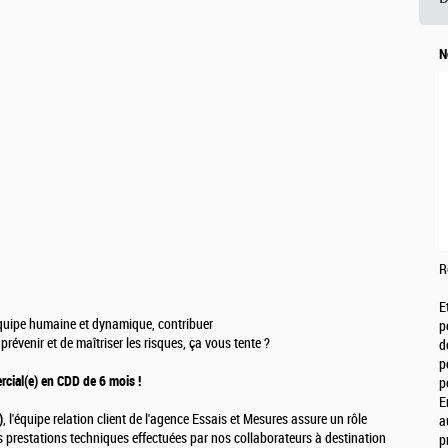
N
R
E
quipe humaine et dynamique, contribuer
p
évenir et de maîtriser les risques, ça vous tente ?
d
p
cial(e) en CDD de 6 mois !
p
E
)
, l'équipe relation client de l'agence Essais et Mesures assure un rôle
a
s prestations techniques effectuées par nos collaborateurs à destination
p