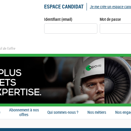
ESPACE CANDIDAT
Je me crée un espace can
Identifiant (email)
Mot de passe
l de l'offre
Abonnement à nos
e
Qui sommes-nous ?
Nos métiers
Nos enga
offres