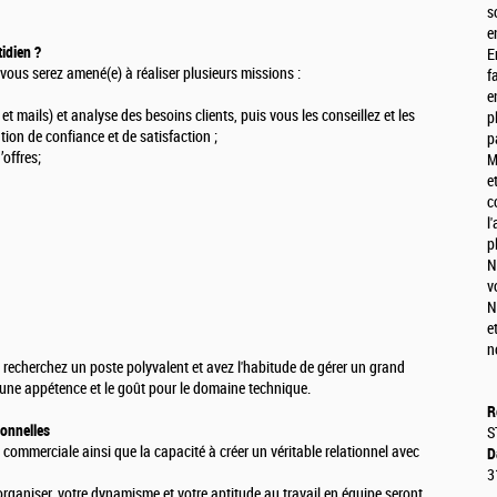
s
e
idien ?
E
 vous serez amené(e) à réaliser plusieurs missions :
f
e
 mails) et analyse des besoins clients, puis vous les conseillez et les
p
ation de confiance et de satisfaction ;
p
’offres;
M
e
c
l
.
p
N
v
N
e
n
recherchez un poste polyvalent et avez l'habitude de gérer un grand
une appétence et le goût pour le domaine technique.
R
sonnelles
S
 commerciale ainsi que la capacité à créer un véritable relationnel avec
D
3
organiser, votre dynamisme et votre aptitude au travail en équipe seront