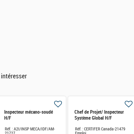
 intéresser
Inspecteur mécano-soudé
Chef de Projet/ Inspecteur
H/F
Système Global H/F
Réf. : A2I/INSP MECA/IDF/AM-
Réf. : CERTIFER Canada-21479
21727
Emploi