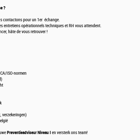
se ?
ous contactons pour un 1er échange.
s entretiens opérationnels techniques et RH vous attendent.
cer, hâte de vous retrouver !
n VCA/ISO-normen
d)
ht
k
, verzekeringen)
elgië
euwe
Preventieadviseur
Niveau I
en versterk ons team!