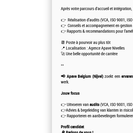
Après votre parcours d'accueil et intégration,
👉 Réalisation d’audits (VCA, ISO 9001, I
👉 Conseils et accompagnement en gestion 
👉 Rapports & recommandations pour l’amél
📆 Poste à pourvoir au plus tôt
📍 Localisation : Agence Apave Nivelles
🚀 Une belle opportunité de carrière
--
📢 Apave Belgium (Nijvel)
zoekt een
ervaren
werk.
Jouw focus
👉 Uitvoeren van
audits
(VCA, ISO 9001, IS
👉Advies & begeleiding van klanten in risic
👉 Rapporteren en aanbevelingen formuleren
Profil candidat
🔎 Parlons de vous !