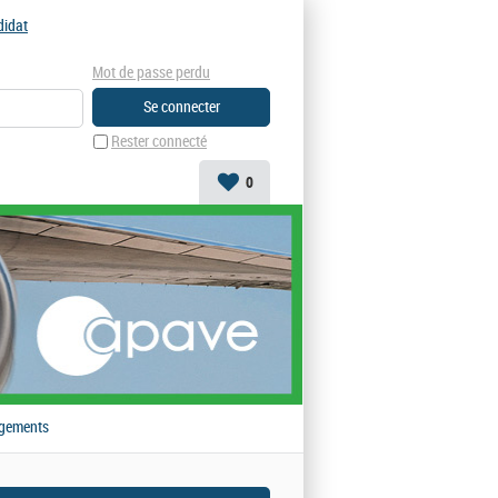
didat
Mot de passe perdu
Rester connecté
0
gements