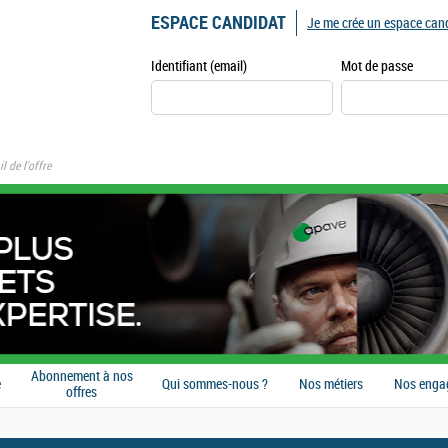
ESPACE CANDIDAT
Je me crée un espace can
Identifiant (email)
Mot de passe
l de l'offre
Abonnement à nos
e
Qui sommes-nous ?
Nos métiers
Nos enga
offres