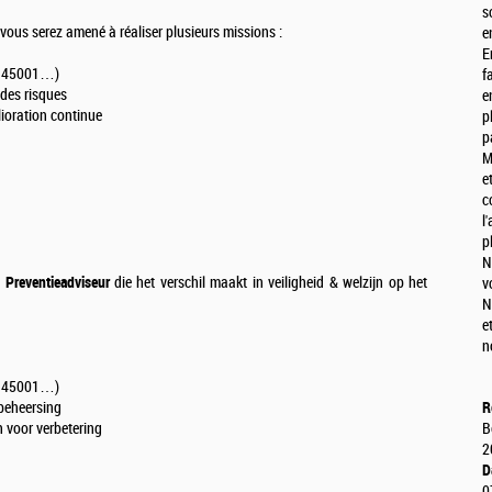
s
 vous serez amené à réaliser plusieurs missions :
e
E
SO 45001…)
f
des risques
e
ioration continue
p
p
M
e
c
l
p
N
 Preventieadviseur
die het verschil maakt in veiligheid & welzijn op het
v
N
e
n
O 45001…)
obeheersing
R
 voor verbetering
B
2
D
0