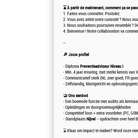
⌛ À partir de maintenant, comment ça se pas
1. Faites-vous connaître. Postulez.
2. Vous avez attiré notre curiosité ? Nous v
3. Nous souhaitons poursuivre ensemble ? De
4. Bienvenue ! Notre collaboration va commen
--
🔎 Jouw profiel
- Diploma
Preventieadviseur Niveau I
- Min. 4 jaar ervaring, met sterke kennis va
- Communicatief sterk (NL zeer goed, FR goe
- Zelfstandig, klantgericht en oplossingsgeric
🤝 Ons aanbod
- Een boeiende functie met audits als kerntaa
- Opleidingen en doorgroeimogelijkheden
- Competitief loon + extra voordelen (PC, GSM
- Standplaats
Nijvel
– opdrachten over heel B
⌛ Klaar om impact te maken? Word onze ni