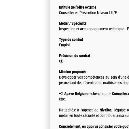
Intitulé de l'offre externe
Conseiller en Prévention Niveau I H/F
Métier / Spécialité
Inspection et accompagnement technique - Pr
Type de contrat
Emploi
Précision du contrat
CDI
Mission proposée
Développer vos compétences au sein d'une 
permettant de prévenir et de maîtriser les ris
📢
Apave Belgium
recherche un.e
Conseiller
être.
Rattaché.e à l'agence de
Nivelles
, l'équipe 
métier en toute sécurité et contribuer ainsi 
Concrètement, en quoi va consister votre quot