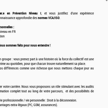
ler.e en Prévention Niveau I
, et vous justifiez d'une expérience
connaissance approfondie des
normes VCA/ISO
.
sonnelles :
niveau en FR
tion
 Nous sommes faits pour nous entendre !
 groupe : vous prenez part à une histoire où la force du collectif est une
rime au quotidien, pour que chacun trouve naturellement sa place.
nos diﬀérences comme une richesse que nous mettons chaque jour au
per votre carrière. Nous vous proposons un rôle stimulant avec les audits
ation complet tout au long de votre parcours, et des possibilités de
e professionnelle / vie personnelle : Droit à la déconnexion.
vantages extra-légaux (PC, GSM, assurances).