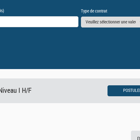
is)
Type de contrat
Niveau I H/F
D