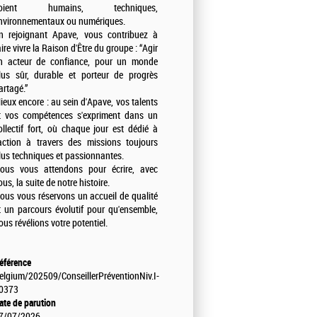
oient humains, techniques,
nvironnementaux ou numériques.
n rejoignant Apave, vous contribuez à
aire vivre la Raison d'Être du groupe : “Agir
n acteur de confiance, pour un monde
lus sûr, durable et porteur de progrès
artagé.”
ieux encore : au sein d'Apave, vos talents
t vos compétences s'expriment dans un
ollectif fort, où chaque jour est dédié à
'action à travers des missions toujours
lus techniques et passionnantes.
ous vous attendons pour écrire, avec
ous, la suite de notre histoire.
ous vous réservons un accueil de qualité
t un parcours évolutif pour qu'ensemble,
ous révélions votre potentiel.
éférence
elgium/202509/ConseillerPréventionNiv.I-
0373
ate de parution
7/07/2026