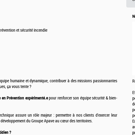
N
évention et sécurité incendie
équipe humaine et dynamique, contribuer à des missions passionnantes
R
ques, ça vous tente ?
E
.e en Prévention expérimenté.e
pour renforcer son équipe sécurité & bien-
p
d
p
technique assure un rôle majeur : permettre à nos clients d'exercer leur
p
au développement du Groupe Apave au cœur des territoires.
E
a
idien ?
p