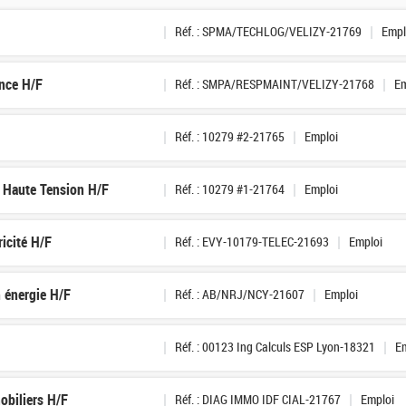
Réf. : SPMA/TECHLOG/VELIZY-21769
Empl
nce H/F
Réf. : SMPA/RESPMAINT/VELIZY-21768
Em
Réf. : 10279 #2-21765
Emploi
té Haute Tension H/F
Réf. : 10279 #1-21764
Emploi
ricité H/F
Réf. : EVY-10179-TELEC-21693
Emploi
n énergie H/F
Réf. : AB/NRJ/NCY-21607
Emploi
Réf. : 00123 Ing Calculs ESP Lyon-18321
E
obiliers H/F
Réf. : DIAG IMMO IDF CIAL-21767
Emploi