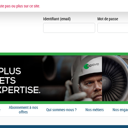
ESPACE CANDIDAT
ste pas ou plus sur ce site.
Je me crée un espace can
Identifiant (email)
Mot de passe
Abonnement à nos
e
Qui sommes-nous ?
Nos métiers
Nos enga
offres