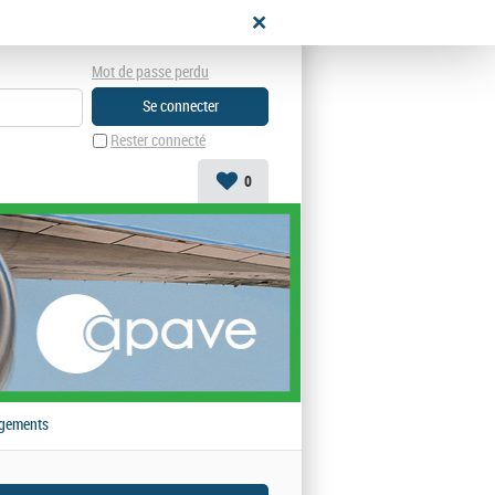
didat
Mot de passe perdu
Rester connecté
0
gements