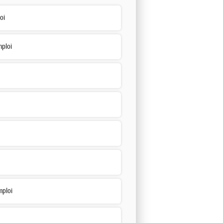
oi
ploi
mploi