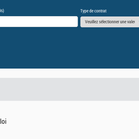
is)
Type de contrat
loi