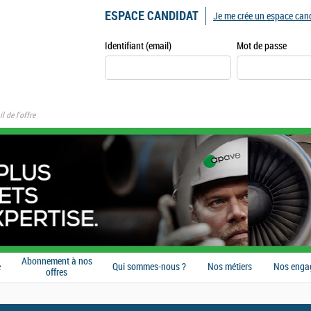
ESPACE CANDIDAT
Je me crée un espace can
Identifiant (email)
Mot de passe
l de l'offre
Abonnement à nos
e
Qui sommes-nous ?
Nos métiers
Nos enga
offres