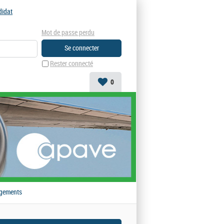
didat
Mot de passe perdu
Rester connecté
0
gements