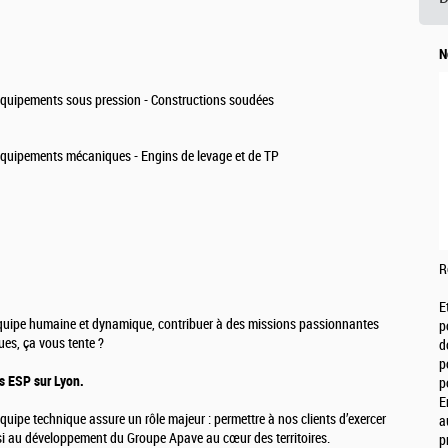
N
quipements sous pression - Constructions soudées
quipements mécaniques - Engins de levage et de TP
R
E
quipe humaine et dynamique, contribuer à des missions passionnantes
p
ques, ça vous tente ?
d
p
ls ESP sur Lyon.
p
E
équipe technique assure un rôle majeur : permettre à nos clients d’exercer
a
insi au développement du Groupe Apave au cœur des territoires.
p