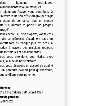
oient humains, techniques,
nvironnementaux ou numériques.
n rejoignant Apave, vous contribuez à
aire vivre la Raison d'Être du groupe : “Agir
n acteur de confiance, pour un monde
lus sûr, durable et porteur de progrès
artagé.”
ieux encore : au sein d'Apave, vos talents
t vos compétences s'expriment dans un
ollectif fort, où chaque jour est dédié à
'action à travers des missions toujours
lus techniques et passionnantes.
ous vous attendons pour écrire, avec
ous, la suite de notre histoire.
ous vous réservons un accueil de qualité
t un parcours évolutif pour qu'ensemble,
ous révélions votre potentiel.
éférence
0123 Ing Calculs ESP Lyon-18321
ate de parution
6/08/2026