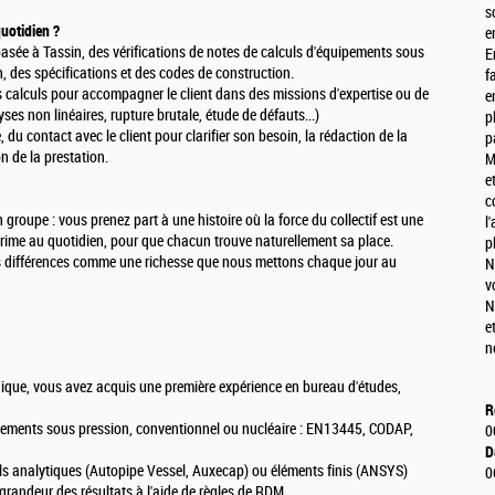
s
uotidien ?
e
basée à Tassin, des vérifications de notes de calculs d'équipements sous
E
n, des spécifications et des codes de construction.
f
 calculs pour accompagner le client dans des missions d'expertise ou de
e
es non linéaires, rupture brutale, étude de défauts...)
p
u contact avec le client pour clarifier son besoin, la rédaction de la
p
n de la prestation.
M
e
c
groupe : vous prenez part à une histoire où la force du collectif est une
l
rime au quotidien, pour que chacun trouve naturellement sa place.
p
 différences comme une richesse que nous mettons chaque jour au
N
v
N
e
n
ique, vous avez acquis une première expérience en bureau d'études,
R
pements sous pression, conventionnel ou nucléaire : EN13445, CODAP,
0
D
uls analytiques (Autopipe Vessel, Auxecap) ou éléments finis (ANSYS)
0
 grandeur des résultats à l'aide de règles de RDM.