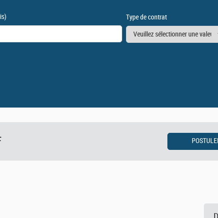
is)
Type de contrat
F
D