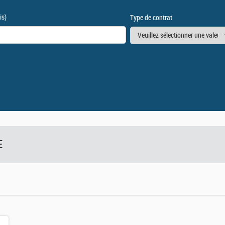
is)
Type de contrat
E