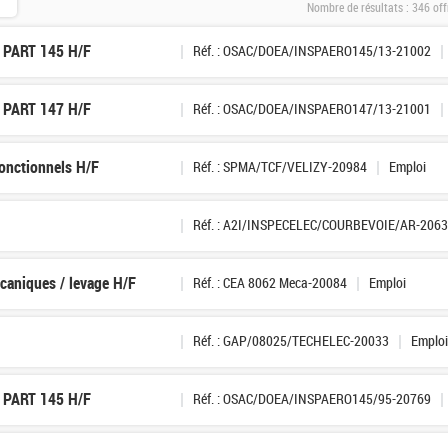
Nombre de résultats :
346 off
A PART 145 H/F
Réf. : OSAC/DOEA/INSPAERO145/13-21002
A PART 147 H/F
Réf. : OSAC/DOEA/INSPAERO147/13-21001
fonctionnels H/F
Réf. : SPMA/TCF/VELIZY-20984
Emploi
Réf. : A2I/INSPECELEC/COURBEVOIE/AR-206
caniques / levage H/F
Réf. : CEA 8062 Meca-20084
Emploi
Réf. : GAP/08025/TECHELEC-20033
Emploi
A PART 145 H/F
Réf. : OSAC/DOEA/INSPAERO145/95-20769