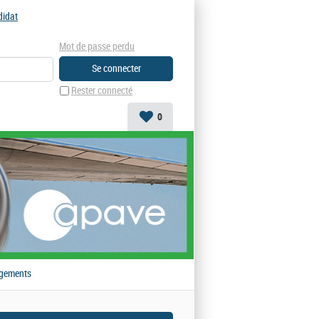
didat
Mot de passe perdu
Rester connecté
0
gements