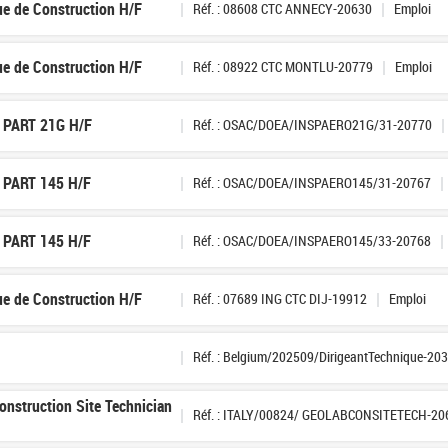
ue de Construction H/F
Réf. : 08608 CTC ANNECY-20630
Emploi
ue de Construction H/F
Réf. : 08922 CTC MONTLU-20779
Emploi
A PART 21G H/F
Réf. : OSAC/DOEA/INSPAERO21G/31-20770
A PART 145 H/F
Réf. : OSAC/DOEA/INSPAERO145/31-20767
A PART 145 H/F
Réf. : OSAC/DOEA/INSPAERO145/33-20768
ue de Construction H/F
Réf. : 07689 ING CTC DIJ-19912
Emploi
Réf. : Belgium/202509/DirigeantTechnique-20
onstruction Site Technician
Réf. : ITALY/00824/ GEOLABCONSITETECH-20